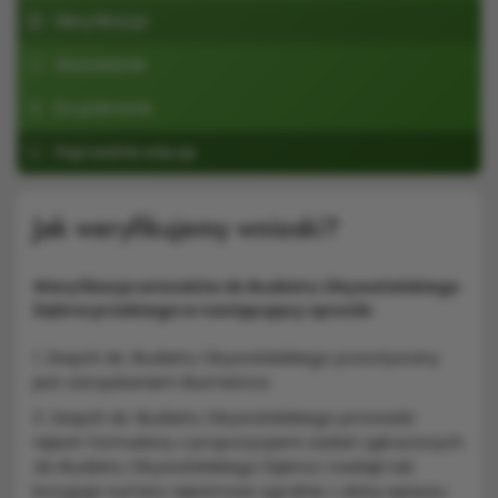
Weryfikacja
Głosowanie
Do pobrania
Poprzednie edycje
Jak weryfikujemy wnioski?
Weryfikacja wniosków do Budżetu Obywatelskiego
Dębna przebiega w następujący sposób:
1. Zespół ds. Budżetu Obywatelskiego powoływany
jest zarządzeniem Burmistrza
2. Zespół ds. Budżetu Obywatelskiego prowadzi
rejestr formularzy z propozycjami zadań zgłoszonych
do Budżetu Obywatelskiego Dębna i nadaje lub
koryguje numery rejestrowe zgodnie z datą wpływu