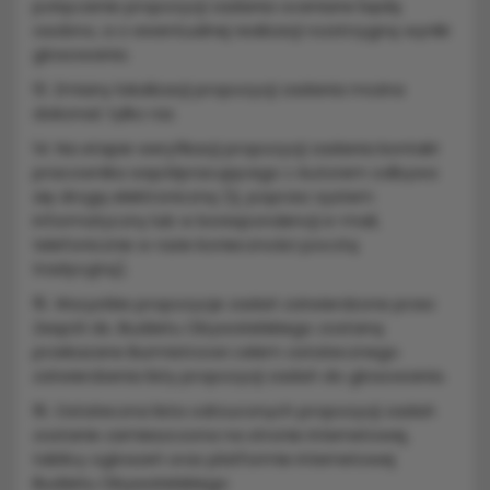
połączenie propozycji zadania oceniane będą
osobno, a o ewentualnej realizacji rozstrzygną wyniki
głosowania.
13. Zmiany lokalizacji propozycji zadania można
dokonać tylko raz.
14. Na etapie weryfikacji propozycji zadania kontakt
pracownika współpracującego z Autorem odbywa
się drogą elektroniczną (tj. poprzez system
informatyczny lub w korespondencji e-mail,
telefonicznie w razie konieczności pocztą
tradycyjną).
15. Wszystkie propozycje zadań zatwierdzone przez
Zespół ds. Budżetu Obywatelskiego zostaną
przekazane Burmistrzowi celem ostatecznego
zatwierdzenia listy propozycji zadań do głosowania.
16. Ostateczna lista odrzuconych propozycji zadań
zostanie zamieszczona na stronie internetowej,
tablicy ogłoszeń oraz platformie internetowej
Budżetu Obywatelskiego