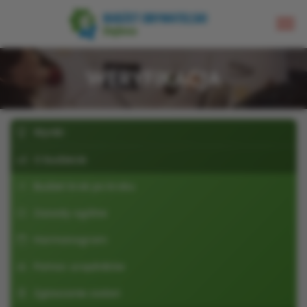
WERYFIKACJA
Wyniki
O budżecie
Budżet krok po kroku
Zasady ogólne
Harmonogram
Pomoc urzędników
Zgłaszanie zadań