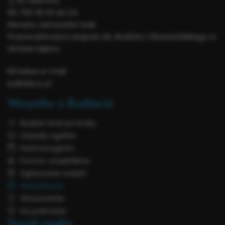
Nr telefonu:
95 760 30 02 do 04
Renata Jarmuszka-Izak
Przewodnicząca zespołu ds. Budżetu Obywatelskiego w
Gminie Dębno
Adres e-mail:
bo@debno.pl
Wszystko o Budżecie
Budżet krok po kroku
Zasady ogólne
Harmonogram
Pomoc urzędników
Zgłaszanie zadań
Weryfikacja
Głosowanie
Do pobrania
Social media