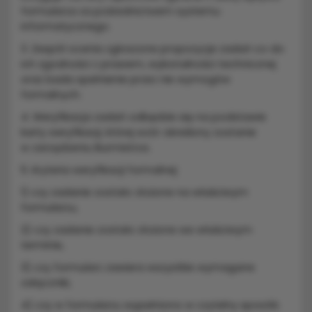
formularza za pośrednictwem systemu
informatycznego.
3. Zespół ocenia zgłoszone propozycje zadań co do
ich zgodności z prawem, wykonalności technicznej
oraz bada spełnienie przez nie wymogów
formalnych.
4. Weryfikacja zadań odbędzie się na podstawie
karty weryfikacji, której wzór określony zostanie
w zarządzeniu Burmistrza.
5. Kryteria weryfikacji formalnej:
1) czy zadanie zostało złożone na właściwym
formularzu,
2) czy zadanie zostało złożone we właściwym
terminie,
3) czy formularz zawiera wszystkie wymagane
załączniki,
4) czy w formularzu wypełniono w czytelny sposób