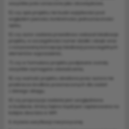
wszystkie pola oznaczone jako obowiązkowe,
5) czy opis projektu nie budzi wątpliwości pod
względem jasności, konkretności, jednoznaczności
opisu,
6) czy autor zadania prawidłowo wskazał lokalizacje
projektu, w szczególności numer działki i obręb wraz
z rozrysowaną koncepcją lokalizacji poszczególnych
elementów wyposażenia ,
7) czy w formularzu projektu podpisane zostały
wszystkie wymagane oświadczenia,
8) czy wartość projektu określona przez autora nie
przekracza środków przeznaczonych dla zadań
z danego okręgu,
9) czy propozycja zadania jest uwzględniona
w budżecie, Gminy Dębno bądź jest zaplanowana na
kolejne dwa lata w WPF.
6. Kryteria weryfikacji merytorycznej: