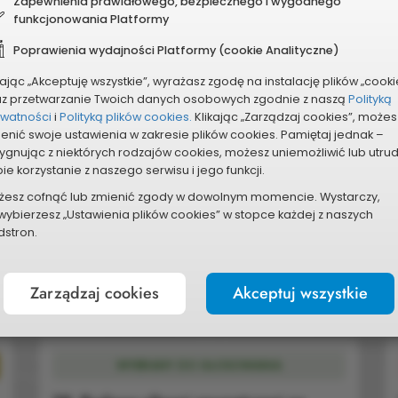
Zapewnienia prawidłowego, bezpiecznego i wygodnego
funkcjonowania Platformy
Poprawienia wydajności Platformy (cookie Analityczne)
WYBRANY DO REALIZACJI
kając „Akceptuję wszystkie”, wyrażasz zgodę na instalację plików „cooki
24.
Doposażenie infrastruktury placu
az przetwarzanie Twoich danych osobowych zgodnie z naszą
Polityką
ywatności
i
Polityką plików cookies.
Klikając „Zarządzaj cookies”, możes
zabaw i miejsca integracji
enić swoje ustawienia w zakresie plików cookies. Pamiętaj jednak –
mieszkańców wsi Cychry (wiata)
ygnując z niektórych rodzajów cookies, możesz uniemożliwić lub utru
ie korzystanie z naszego serwisu i jego funkcji.
Planowany koszt:
68 500 zł
żesz cofnąć lub zmienić zgody w dowolnym momencie. Wystarczy,
wybierzesz „Ustawienia plików cookies” w stopce każdej z naszych
stron.
Zobacz szczegóły
Zarządzaj cookies
Akceptuj wszystkie
WYBRANY DO GŁOSOWANIA