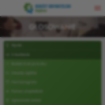
GŁOSOWANIE
Wyniki
O budżecie
Budżet krok po kroku
Zasady ogólne
Harmonogram
Pomoc urzędników
Zgłaszanie zadań