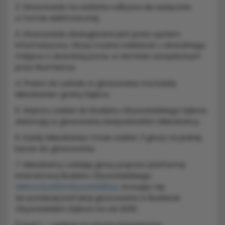
2. Głosowanie na zadania odbywa się wyłącznie
w formie elektronicznej.
3. Głosowanie obsługiwane jest przez system
informatyczny. Głosy można oddawać z dowolnego
miejsca o dowolnej porze, w terminie zarządzonym
przez Burmistrza.
4. Prawo do udziału w głosowaniu ma każdy
Mieszkaniec gminy Dębno.
5. Wyboru zadań do Budżetu Obywatelskiego Dębna
dokonują w głosowaniu bezpośrednim Mieszkańcy.
6. Każdy Mieszkaniec może oddać 3 głosy na jednej
karcie do głosowania.
7. Mieszkańcy oddają głosy poprzez platformę
internetową Budżetu Obywatelskiego:
debno.budzetobywatelski.pl
, stosując się
do poniższej instrukcji głosowania w Budżecie
Obywatelskim Dębna na rok 2026: