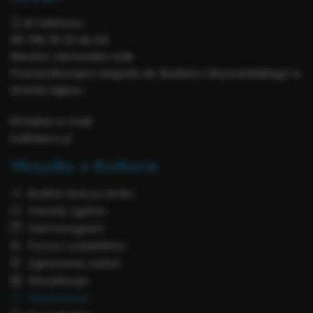
Nr telefonu:
95 760 30 02 do 04
Renata Jarmuszka-Izak
Przewodnicząca zespołu ds. Budżetu Obywatelskiego w
Gminie Dębno
Adres e-mail:
bo@debno.pl
Wszystko o Budżecie
Budżet krok po kroku
Zasady ogólne
Harmonogram
Pomoc urzędników
Zgłaszanie zadań
Weryfikacja
Głosowanie