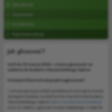
Weryfikacja
Głosowanie
Do pobrania
Poprzednie edycje
Jak głosować?
Od 5 do 23 marca 2026 r. można głosować na
zadania do Budżetu Obywatelskiego Dębna.
Poniżej krótka instrukcja jak zagłosować?
1. Lista propozycji zadań poddanych pod głosowanie
dostępna będzie na platformie internetowej Budżetu
Obywatelskiego Dębna
debno.budzetobywatelski.pl
oraz na tablicy ogłoszeń Urzędu Miejskiego w Dębnie.